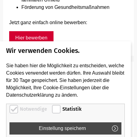
Förderung von Gesundheitsmaßnahmen
Jetzt ganz einfach online bewerben:
Hier bewerben
Wir verwenden Cookies.
Sie haben hier die Möglichkeit zu entscheiden, welche
Hast Du Fragen zu Deiner Bewerbung?
Cookies verwendet werden dürfen. Ihre Auswahl bleibt
für 30 Tage gespeichert. Sie haben jederzeit die
Hier haben wir die wichtigsten Infos zu Deiner
Möglichkeit, Ihre Cookie-Einstellungen über die
Bewerbung zusammengefasst:
Datenschutzerklärung zu ändern.
FAQ Bewerbungen
Notwendige
Statistik
Für alle weiteren Anliegen erreichst Du uns per Mail
unter: