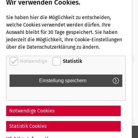
Wir verwenden Cookies.
GmbH (Infrastrukturunternehmen)!
Mitgliedschaften/ Partner
Sie haben hier die Möglichkeit zu entscheiden,
welche Cookies verwendet werden dürfen. Ihre
Stellenangebote Regiobahn GmbH
Hier geht es zu weiteren Stellenangeboten der
Auswahl bleibt für 30 Tage gespeichert. Sie haben
Regiobahn Fahrbetriebsgesellschaft mbH
jederzeit die Möglichkeit, Ihre Cookie-Einstellungen
(Verkehrsunternehmen).
über die Datenschutzerklärung zu ändern.
Notwendige
Statistik
Die abgesendeten Daten werden nur zum Zweck der
Bearbeitung Deines Anliegens verarbeitet. Weitere
Informationen findest Du in unserer
Datenschutzerklärung
Notwendige Cookies
Statistik Cookies